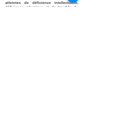
atteintes de déficience intellectuelle,
déficience physique et de trouble du
spectre de l'autisme (TSA).
Enfin, tous ceux et celles sensibles à
cette cause peuvent aussi devenir
membre de notre organisme.
N'hésitez plus, rejoignez-nous !